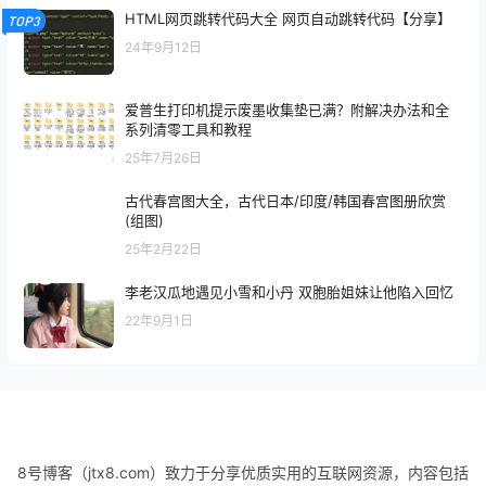
HTML网页跳转代码大全 网页自动跳转代码【分享】
TOP3
24年9月12日
爱普生打印机提示废墨收集垫已满？附解决办法和全
系列清零工具和教程
25年7月26日
古代春宫图大全，古代日本/印度/韩国春宫图册欣赏
(组图)
25年2月22日
李老汉瓜地遇见小雪和小丹 双胞胎姐妹让他陷入回忆
22年9月1日
8号博客（jtx8.com）致力于分享优质实用的互联网资源，内容包括