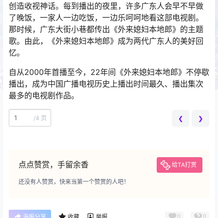
创造收视神话。每到播出的夜里，许多广东人会早不早做
了晚饭，一家人一边吃饭，一边乐呵呵地看这部电视剧。
那时候，广东大街小巷都传出《外来媳妇本地郎》的主题
歌。由此，《外来媳妇本地郎》成为两代广东人的美好回
忆。
自从2000年首播至今，22年间《外来媳妇本地郎》不停歇
播出，成为中国广播电视历史上播出时间最久、播出集次
最多的电视剧作品。
/
4 页
❮
❯
点点赞赏，手留余香
给TA打赏
还没有人赞赏，快来当第一个赞赏的人吧！
0
0
海报分享
收藏
举报