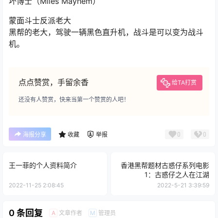
坏博士（Miles Mayhem）
蒙面斗士反派老大
黑帮的老大，驾驶一辆黑色直升机，战斗是可以变为战斗
机。
点点赞赏，手留余香
给TA打赏
还没有人赞赏，快来当第一个赞赏的人吧！
0
0
海报分享
收藏
举报
王一菲的个人资料简介
香港黑帮题材古惑仔系列电影
1：古惑仔之人在江湖
2022-11-25 2:08:45
2022-5-21 3:39:59
0 条回复
文章作者
管理员
A
M