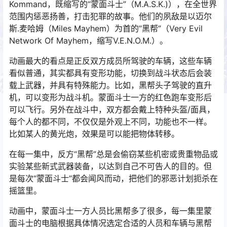
Kommand，既缩写的“蒙面斗士”（M.A.S.K.)），在全世界
范围内惩恶扬善，打击犯罪的故事。他们的夙敌是以迈尔
斯.麦哈姆（Miles Mayhem）为首的“黑帮”（Very Evil
Network Of Mayhem，缩写V.E.N.O.M.）。
动画最大的看点是正反双方成员所驾驶的车辆，这些车辆
看似普通，其实都具有变形功能，切换到战斗状态后会装
载上武器，并具有特殊能力。比如，黑帮头子驾驶的直升
机，可以变形为战斗机。蒙面斗士一方的红色跑车变形后
可以飞行。另外在战斗中，双方都会戴上特种头盔/面具，
每个人的都不同，不仅仅是外观上不同，功能也不一样。
比如某人的黄光炮，效果是可以能把物体转移。
在每一集中，反方“黑帮”总是会偷窃某些机密或贵重物品或
实验某些新式武器装备，以达到自己不可告人的目的。但
是每次“蒙面斗士”都会闻风而动，把他们的邪恶计划扼杀在
摇篮里。
动画中，蒙面斗士一方人员比黑帮多了很多，每一集里蒙
面斗士的电脑根据具体情况选定合适的人员和车辆与黑帮