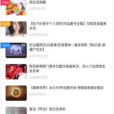
西瓜泡泡糖
TOP1
24年1月7日
【松下纱荣子个人资料|作品番号全集】空姐变身最美
TOP2
女优
24年6月22日
红白撞煞|红白喜事|百鬼雾林—童年阴影【林正英-新
TOP3
僵尸先生】
23年7月20日
陈冠希艳照门事件刘嘉玲曾被牵涉，列入17位绯闻女
友名单
25年6月22日
《魔兽世界》永久60怀旧服开启 停服前数据全都在
23年2月8日
鲁迅《怀旧》原文及赏析