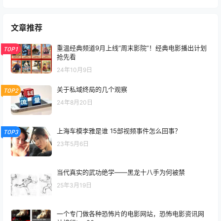
文章推荐
重温经典频道9月上线“周末影院”！经典电影播出计划
TOP1
抢先看
24年10月9日
关于私域终局的几个观察
TOP2
24年8月20日
上海车模李雅是谁 15部视频事件怎么回事？
TOP3
23年5月6日
当代真实的武功绝学——黑龙十八手为何被禁
25年3月19日
一个专门做各种恐怖片的电影网站，恐怖电影资讯网