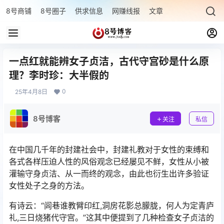
8号商铺
8号圈子
供求信息
网赚线报
文章专题
最新文章
一点红就能辨女子贞洁，古代守宫砂是什么原
理？李时珍：大半假的
0
25年4月8日
8号博客
关注
私信
在中国几千年的封建社会中，封建礼教对于女性的束缚和
各式各样压迫人性的风俗观念已经屡见不鲜，女性从小被
灌输守身贞洁、从一而终的观念，由此也衍生出许多验证
女性处子之身的方法。
有诗云：“闾巷谁教臂印红,洞房花影总朦胧，何人为定青庐
礼,三日烧猪代守宫。”这其中便提到了几种检查女子贞洁的