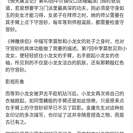
《倚天屠龙记》第40回中贝锦仪口述峨嵋派门规时就说
道，若是想要学习门派里最高深的功夫，则必须是守身如
玉的处女才能习得，女弟子在拜师之时，她的师父需要在
其手臂上点下守宫砂，每年等到师祖诞辰，都需要检查守
宫砂。
《神雕侠侣》中描写李莫愁和小龙女的处子之身时，也对
守宫砂的具体功能做了简要的描述。第7回中李莫愁见到小
龙女，便轻轻抓住小龙女的手臂，右手掀起小龙女的衣
袖，所见到的不仅是小龙女洁白的肌肤，还有那颗殷红色
的守宫砂。
影视形象
而等到小龙女被尹志平趁机玷污后，小龙女再次将自己的
衣袖掀起，如同雪藕般的手臂还是如此惊艳，只是原来点
在手臂上的守宫砂却早已不见了踪影。金庸先生对这种处
女印记的多次描写，也印证了这并非随意捏造之物，而是
古已有之。