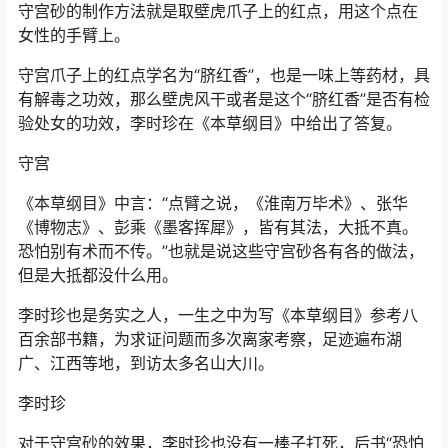
守宫砂的制作方法就是取壁虎爪子上的红点，用这个点在
女性的手臂上。
守宫爪子上的红点学名为“脐红香”，也是一味上等药材，具
有解毒之功效，那么壁虎风干或者是这个“脐红香”是否有检
验处女的功效，李时珍在《本草纲目》中给出了答复。
守宫
《本草纲目》中言：“点臂之说，《淮南万毕术》、张华
《博物志》、彭乘《墨客挥犀》，皆有其法，大抵不真。
恐怕别有术而不传。”也就是说这些守宫砂各有各的做法，
但是大抵都没什么用。
李时珍也是务实之人，一生之中为写《本草纲目》参考八
百余部书籍，为求证问题而多次离家考察，足迹遍布湖
广、江西等地，到访太多名山大川。
李时珍
对于守宫砂的效果，李时珍也没有一棒子打死，后书“恐怕