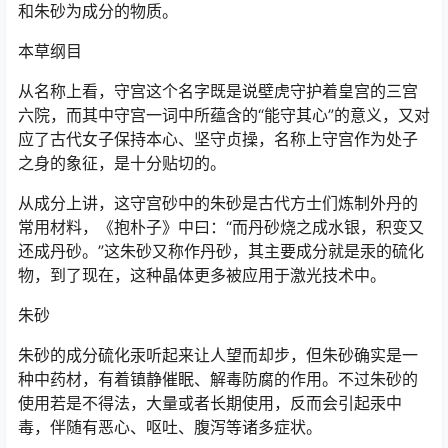
和朱砂为成分的物质。
本草纲目
从名称上看，守宫这个名字既是说壁虎守护着皇宫的三宫
六院，而其中守宫一词中所蕴含的“能守其心”的意义，又对
应了古代女子保持本心、坚守贞操，名称上守宫作为处子
之身的象征，是十分贴切的。
从成分上讲，这守宫砂中的朱砂是古代方士们炼制外丹的
常用材料，《抱朴子》中曰：“而丹砂烧之成水银，积变又
还成丹砂。”这朱砂又称作丹砂，其主要成分就是汞的硫化
物，到了现在，这种晶体更多被应用于激光技术中。
朱砂
朱砂的成分硫化汞听起来让人望而却步，但朱砂确实是一
种中药材，有着镇静催眠、解毒防腐的作用。不过朱砂的
使用若是不得法，大量或者长期使用，反而会引起汞中
毒，伴随有恶心、呕吐、腹泻等诸多症状。