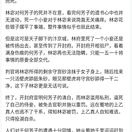
而死。
林宓对何芳子的死并不在意，看完何芳子的遗书心中也并
无波动，死一个小妾对于林宓来说简直无关痛痒。林宓花
些银子摆平了事端，整件事情似乎也就此结束。
但是这可是天子脚下的汴京城，林府里死了一个小妾还是
被传扬出去，甚至传到了开封府。开封府开棺验尸，看着
满身伤痕的何芳子，林宓再也无法隐瞒，只能一五一十将
事情的原委全部交代。
判官将林宓所得的剩余守宫砂涂抹于女子身上，随后找来
一只活壁虎舔舐朱砂，眼见那壁虎将守宫砂舔得一干二
净，这下子林宓更是无话可说。
终了，开封府宣明何芳子的清白，而林宓滥用私刑，逼死
了自己的侍妾，被免去官职并施以重罚。远在蜀地的上乙
真人也逃不了干系，得知林宓被罚，上乙真人自知难逃，
只得投湖自杀。
人们对于何芳子的遭遇十分同情，她从蜀地千里迢迢赶到