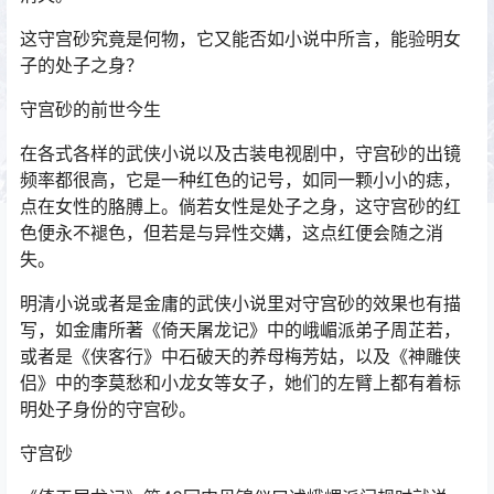
这守宫砂究竟是何物，它又能否如小说中所言，能验明女
子的处子之身？
守宫砂的前世今生
在各式各样的武侠小说以及古装电视剧中，守宫砂的出镜
频率都很高，它是一种红色的记号，如同一颗小小的痣，
点在女性的胳膊上。倘若女性是处子之身，这守宫砂的红
色便永不褪色，但若是与异性交媾，这点红便会随之消
失。
明清小说或者是金庸的武侠小说里对守宫砂的效果也有描
写，如金庸所著《倚天屠龙记》中的峨嵋派弟子周芷若，
或者是《侠客行》中石破天的养母梅芳姑，以及《神雕侠
侣》中的李莫愁和小龙女等女子，她们的左臂上都有着标
明处子身份的守宫砂。
守宫砂