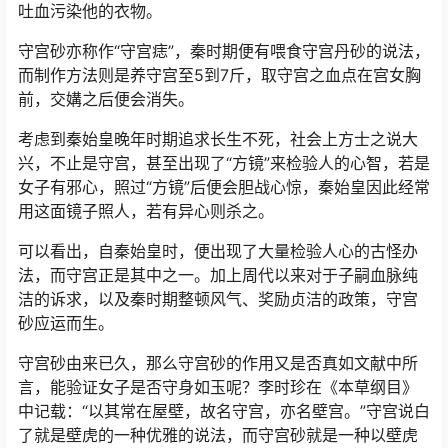
吐血污染他的衣物。
守宫砂亦称作“守宫痣”，秦时期便有喂食守宫丹砂的说法，
而制作方法则是养守宫至5到7斤，取守宫之血点在宫女胸
前，交媾之后便会消失。
考虑到秦始皇晚年时期追求长生不死，社会上方士之说大
兴，不止是守宫，甚至出现了“方镜”来检验人的心智，若是
女子有邪心，照过“方镜”后便会胆战心惊，秦始皇因此经常
用这面镜子照人，若有异心则杀之。
可以看出，自秦始皇时，便出现了大量检验人心的古怪办
法，而守宫正是其中之一。加上周代以来对于子嗣血脉纯
洁的诉求，以及秦时期整顿风气、奖励贞洁的政策，守宫
砂应运而生。
守宫砂由来已久，那么守宫砂的作用又是否真如文献中所
言，能验证女子是否守身如玉呢？李时珍在《本草纲目》
中记载：“以其常在屋壁，故名守宫，亦名壁宫。”守宫说白
了就是壁虎的一种优雅的说法，而守宫砂就是一种以壁虎