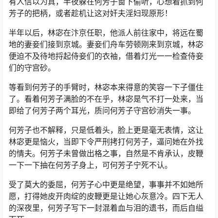
有人信以为真，半夜躲在何芳子窗下偷听，心想着抓到何
芳子的把柄，或者趁机让这对奸夫淫妇现原形！
半年以后，林宓在汴京任职，他派人前往家中，将远在蜀
地的妻妾们接到京城。妻妾们舟车劳顿刚来到京城，林宓
便迫不及待地捋起侍妾们的衣袖，借着灯光一一检查侍妾
们的守宫砂。
等看到何芳子的手臂时，林宓本来得意的笑容一下子僵住
了。看着何芳子满脸的不在乎，林宓是气不打一处来，当
即给了何芳子两个耳光，质问何芳子守宫砂消失一事。
何芳子也不解释，只是低着头，脸上更是毫无表情，这让
林宓更是恼火，当即下令严刑拷打何芳子，逼问她在外找
的情夫。何芳子未曾做出格之事，自然是不肯承认，皮鞭
一下一下抽在何芳子身上，可何芳子宁死不认。
受了莫大的委屈，何芳子心中更是绝望，事事并不如她所
愿，打得她皮开肉绽的皮鞭更是让她心灰意冷。四下无人
的深夜里，何芳子写下一封混着血与泪的遗书，而后自缢