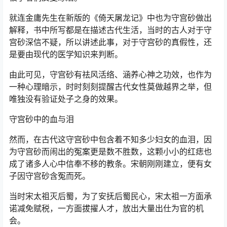
就连金庸先生在新版的《倚天屠龙记》中也为守宫砂做出
解释，书中所写都是在描述古代生活，当时的古人对于守
宫砂深信不疑，所以讲述此事，对于守宫砂的真假性，还
是要由现代的医学知识来判断。
由此可见，守宫砂有祛风活络、涵养心神之功效，也作为
一种心理暗示，时时刻刻提醒古代女性莫做越界之举，但
唯独没有验证处子之身的效果。
守宫砂中的血与泪
然而，在古代这守宫砂中包含着不知多少妇女的血泪，因
为守宫砂而闹出的冤案更是数不胜数，这颗小小的红痣也
成了诸多人心中信奉不移的教条。宋朝刚刚建立，便有女
子因守宫砂含冤而死。
当时宋太祖灭后蜀，为了安抚后蜀民心，宋太祖一方面承
诺减免赋税，一方面拔擢人才，放出大量出仕为官的机
会。