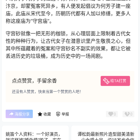
汴京，却蒙冤客死异乡，有人便发起倡议为何芳子建一座
庙，此庙从宋代至今，历朝历代都有人加以修缮，更多人
称这座庙为“守宫庙”。
守宫砂就像一把无形的枷锁，从心理层面上限制着古代女
性的种种行为，让古代女子在潜意识里产生敬畏之心，但
其中所蕴藏着的冤案和守宫砂名不副实的效果，都让它被
丢进历史的垃圾桶，成为历史中的一场闹剧。
点点赞赏，手留余香
给TA打赏
还没有人赞赏，快来当第一个赞赏的人吧！
0
0
海报分享
收藏
举报
姚笛个人资料：一个好演员，
谭松韵最新照片造型甜美清新
就这样被“婚外情”毁了，实在
少女感十足，说18岁也会信