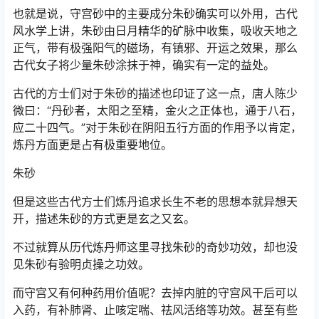
也就是说，守宫砂中的主要成分朱砂确实可以外用，古代
风水学上讲，朱砂由日月精华的矿脉中收集，吸收天地之
正气，带有极强阳气的磁场，有镇邪、开运之效果，那么
古代女子将少量朱砂涂抹于神，确实有一定的益处。
古代的方士们对于朱砂的描述也印证了这一点，唐人陈少
微曰：“丹砂者，太阳之至精，金火之正体也，通于八石，
应二十四气。”对于朱砂在阴阳五行方面的作用予以肯定，
炼丹方面更是占有极重要地位。
朱砂
但是这些古代方士们炼丹追求长生不老的思想本就异想天
开，描述朱砂的方式更是玄之又玄。
不过就算从历代炼丹师这里寻找朱砂的奇妙功效，却也没
见朱砂有验明贞操之功效。
而守宫又有何种药用价值呢？去掉内脏的守宫风干后可以
入药，有补肺肾、止咳定喘、祛风活络等功效。甚至有些