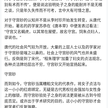
别有术而不传”，便是说这验明处子之身的能耐并不是无稽
之谈，只是年久失传而不可考，言中大有可惜之意。
对于守宫砂的认知并不是从李时珍开始发生转变，从唐代
开始，著名的药学家苏恭在《唐本草》中便发表过看法：
“守宫又名蝎虎，以其常在屋壁，故名守宫。饲朱点妇人，
谬说也。”
唐代的社会风气较为开放，大量的上层人士以及药学家对
于守宫砂是嗤之以鼻的，社会上守宫砂的风气也并未盛
行。反倒是到了宋代，“程朱理学”加重了妇女的贞洁观念，
各种贞洁牌坊层出不穷，守宫砂又开始宣扬起来。
守宫砂
而到如今，守宫砂当属糟粕文化的代表作，将女子贞洁与
这一小小的红痣绑定，无疑是古代男权社会强加与女性身
上的枷锁，而守宫砂验处子之身的说法更是被从古到今彻
底否定。或许出于学术研究的目的，这小小的守宫砂才会
被学者们反复琢磨。