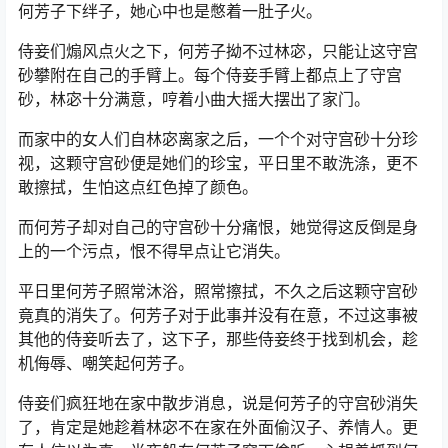
何芳子下绊子，她心中也是憋着一肚子火。
侍妾们煽风点火之下，何芳子拗不过林宓，只能让这守宫
砂攀附在自己的手臂上。每个侍妾手臂上都点上了守宫
砂，林宓十分满意，哼着小曲大摇大摆出了家门。
而家中的女人们自林宓离家之后，一个个对守宫砂十分珍
视，这颗守宫砂便是她们的珍宝，平日里不敢洗涤，更不
敢擦拭，生怕这点红色掉了颜色。
而何芳子却对自己的守宫砂十分痛恨，她觉得这反倒是身
上的一个污点，恨不得早点让它消失。
平日里何芳子照常沐浴，照常擦拭，不久之后这颗守宫砂
竟真的消失了。何芳子对于此事并没有在意，不过这事被
其他的侍妾听去了，这下子，那些侍妾终于找到机会，趁
机侮辱、嘲笑起何芳子。
侍妾们疯狂地在家中散步消息，说是何芳子的守宫砂消失
了，肯定是她趁着林宓不在家在外面偷汉子、养情人。更