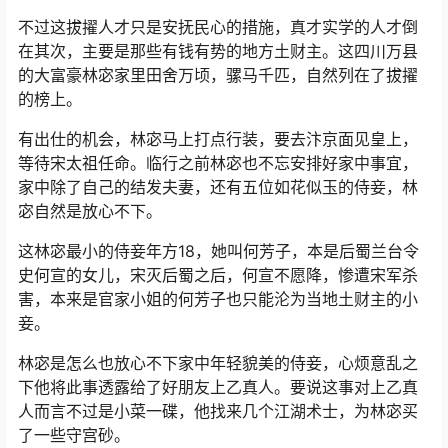
不过这拔擢人才只是安抚民心的措施，真才实学的人才倒
在其次，主要是那些有钱有势的地方土财主。这四川万县
的大富豪林宓家里田舍万顷，骡马千匹，自然列在了拔擢
的榜上。
有出仕的机会，林宓马上打点行装，要去汴京面见皇上，
等待宋太祖任命。临行之前林宓也不忘安排好家中事宜，
家中除了自己的结发夫妻，还有五位如花似玉的侍妾，林
宓自然是放心不下。
这林宓最小的侍妾年方18，她叫何芳子，本是后蜀兰台令
史何宣的女儿，宋灭后蜀之后，何宣不愿降，惨遭宋军杀
害，本来是官家小姐的何芳子也只能沦为当地土财主的小
妾。
林宓是怎么也放心不下家中年轻貌美的侍妾，心烦意乱之
下他将此事透露给了好朋友上乙真人。要说这事对上乙真
人而言不过是小菜一碟，他找来几个江湖术士，为林宓买
了一些守宫砂。