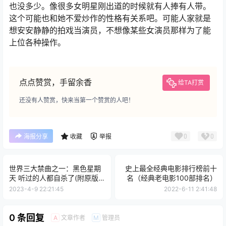
也没多少。像很多女明星刚出道的时候就有人捧有人带。
这个可能也和她不爱炒作的性格有关系吧。可能人家就是
想安安静静的拍戏当演员，不想像某些女演员那样为了能
上位各种操作。
点点赞赏，手留余香
给TA打赏
还没有人赞赏，快来当第一个赞赏的人吧！
0
0
海报分享
收藏
举报
世界三大禁曲之一：黑色星期
史上最全经典电影排行榜前十
天 听过的人都自杀了(附原版
名（经典老电影100部排名）
试听)
2023-4-9 22:21:45
2022-6-11 2:41:48
0 条回复
文章作者
管理员
A
M