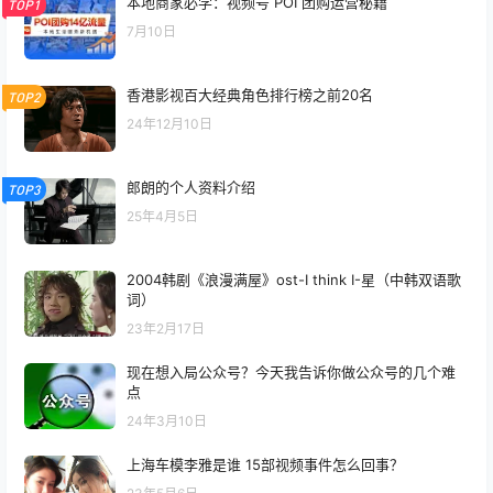
本地商家必学：视频号 POI 团购运营秘籍
TOP1
7月10日
香港影视百大经典角色排行榜之前20名
TOP2
24年12月10日
郎朗的个人资料介绍
TOP3
25年4月5日
2004韩剧《浪漫满屋》ost-I think I-星（中韩双语歌
词）
23年2月17日
现在想入局公众号？今天我告诉你做公众号的几个难
点
24年3月10日
上海车模李雅是谁 15部视频事件怎么回事？