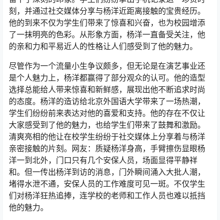
刻，并通过社交媒体分享与杨洋近距离接触的宝贵经历。
他的到来不仅为学生们带来了惊喜和兴奋，也为校园增添
了一抹明亮的色彩。从形象方面，杨洋一直备受关注，他
的亲和力和平易近人的性格让人们感受到了他的魅力。
尽管作为一个流量小生争议颇多，但无论是在演艺事业还
是个人魅力上，杨洋都赢得了部分观众的认可。他的造型
选择总能给人带来惊喜和新鲜感，展现出他不断追求时尚
的态度。杨洋的造访给北京外国语大学带来了一场热潮，
学生们纷纷前来表达对他的喜爱和支持。他的存在不仅让
大家感受到了他的魅力，也给学生们带来了鼓舞和激励。
清爽亮相的他让在校学生纷纷于社交媒体上分享着与杨洋
亲密接触的片刻。网友：质疑杨洋身高，手臂擦伤显眼杨
洋一到北外，门口只有几个安保人员，场面显得平静祥
和。但一传出杨洋到访的消息，门外瞬间涌入大批人潮，
堵得水泄不通，安保人员的工作难度可见一斑。不仅学生
们对杨洋狂热追捧，连学校的老师和工作人员也难以抵挡
他的魅力。