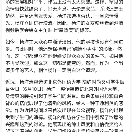
沁的发展相对平平，作品上没有太大突破。这样，罕见的
恋情很快就结束了，悄无声息。无论是宋茜、乔欣还是王
楚然，甚至还有张天爱，杨洋都选择否认，一旦恋情曝
光，杨洋立即进行澄清。因此，杨洋的女友粉丝看到澄清
视频后就会给女主角贴上“蹭热度”的标签。
如今，杨洋在大众心中渐渐淡出，他的演技也没有任何进
步。与此同时，他还想保持自己“纯情小男生”的形象。然
而，这一切都建立在他继续受观众喜爱的条件下。如果他
不再受欢迎，那么这一切都是徒劳的。然而，作为一个出
道多年的艺人，相信杨洋一定明白这个道理。
近况：杨洋清爽造访北京外国语大学 简约时尚又引学生瞩
目今日（6月10日）杨洋一袭便装造访北京外国语大学，一
身清爽的装扮引起了学生们的瞩目。蓝色条纹衬衫和白色
背心的搭配展现了他清新的风格，给人一种干净利落的感
觉。作为近段时间以来首次出现在公众视野，杨洋的出现
受到学生们的追捧。杨洋的到访在学生们中引起了浓厚的
兴趣和热烈的讨论。他展现出的绅士风度和自信微笑给人
留下了深刻的印象。学生们纷纷拿出手机记录这一珍贵时