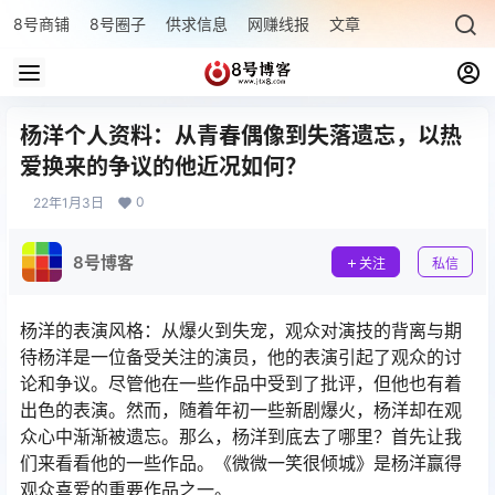
8号商铺
8号圈子
供求信息
网赚线报
文章专题
最新文章
杨洋个人资料：从青春偶像到失落遗忘，以热
爱换来的争议的他近况如何？
0
22年1月3日
8号博客
关注
私信
杨洋的表演风格：从爆火到失宠，观众对演技的背离与期
待杨洋是一位备受关注的演员，他的表演引起了观众的讨
论和争议。尽管他在一些作品中受到了批评，但他也有着
出色的表演。然而，随着年初一些新剧爆火，杨洋却在观
众心中渐渐被遗忘。那么，杨洋到底去了哪里？首先让我
们来看看他的一些作品。《微微一笑很倾城》是杨洋赢得
观众喜爱的重要作品之一。