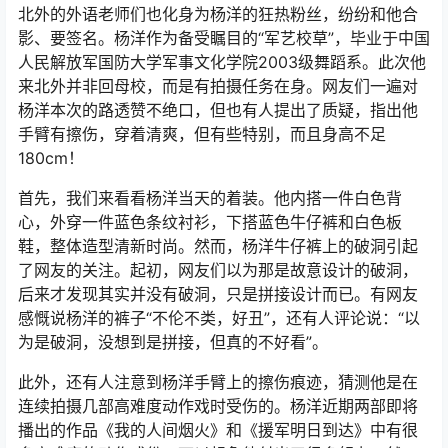
北外的外语老师们也化身为杨洋的狂热粉丝，纷纷和他合
影、要签名。杨洋作为备受瞩目的“军艺校草”，毕业于中国
人民解放军国防大学军事文化学院2003级舞蹈系。此次他
来北外并非回母校，而是有拍摄任务在身。网友们一遍对
杨洋本次的路透赞不绝口，但也有人提出了质疑，指出他
手臂有擦伤，穿着清爽，但有些特别，而且身高不足
180cm！
首先，我们来看看杨洋当天的着装。他内搭一件白色背
心，外穿一件蓝色条纹衬衫，下搭蓝色牛仔裤和白色板
鞋，整体造型清新时尚。然而，杨洋牛仔裤上的破洞引起
了网友的关注。起初，网友们以为那是故意设计的破洞，
后来才发现其实并没有破洞，只是拼接设计而已。有网友
感慨说杨洋的裤子“不伦不类，好丑”，还有人评论说：“以
为是破洞，没想到是拼接，但真的不好看”。
此外，还有人注意到杨洋手臂上的擦伤痕迹，猜测他是在
连续拍摄几部高难度动作戏时受伤的。杨洋近期两部即将
播出的作品《我的人间烟火》和《援军明日到达》中有很