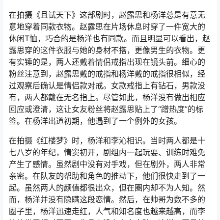
在拍摄《且试天下》这部剧时，赵露思和杨洋总是有意无
意地穿着同款衣物。赵露思在片场休息时穿了一件宽大的
休闲T恤，巧合的是杨洋也有同款。而且明显可以看出，赵
露思穿的这件衣服与她的身材不搭，更像男生的衣物。更
有实锤的是，两人还戴着情侣戒指出现在镜头前。细心的
粉丝注意到，赵露思戴的戒指和杨洋戴的戒指很相似，经
过观察后确认是情侣款对戒。女款戒指上有钻石，男款没
有，两人都戴在无名指上。尽管如此，杨洋没有做出相应
回应或澄清，这让女友粉丝将赵露思贴上了“蹭热度”的标
签。在杨洋出道初期，他遇到了一个例外的女孩。
在拍摄《红楼梦》时，杨洋和李沁相识。当时两人都是十
七八岁的年纪，情窦初开，剧组内一起玩耍、训练时难免
产生了感情。虽然剧中没有对手戏，但在剧外，两人非常
亲密。在队友的帮助和角色的推动下，他们很快走到了一
起。虽然两人的颜值都很出众，但在圈内却不为人知。然
而，杨洋并没有隐瞒这段恋情。然后，在帅哥为数不多的
圈子里，杨洋迅速走红，人气和知名度也越来越高，而李