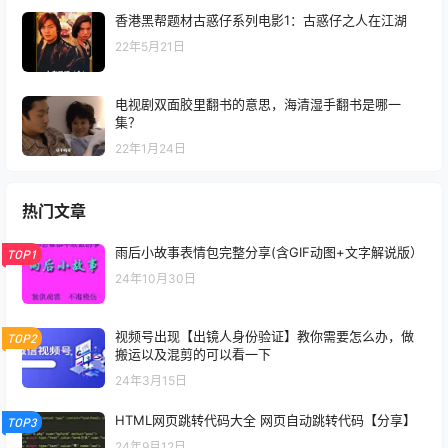
香港黑帮题材古惑仔系列电影1：古惑仔之人在江湖
22年5月21日
电视剧双面胶里翻书的意思，海清湿手翻书是哪一
集？
22年1月24日
热门文章
雨后小故事表情包完整分享(含GIF动图+文字解说版）
TOP1
24年10月30日
视频号出现【出镜人身份验证】教你需要怎么办，做
TOP2
搬运以及混剪的可以看一下
24年3月15日
HTML网页跳转代码大全 网页自动跳转代码【分享】
TOP3
24年9月12日