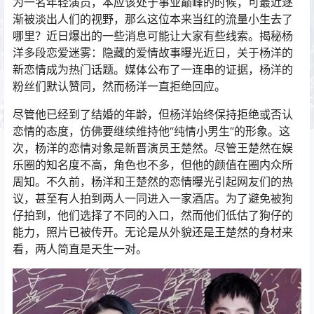
为一名年轻演员，本应该处于事业巅峰的时候，可最近逐
渐被淡出人们的视野，那么这位本来当红的流量小生去了
哪里？近日爆出的一些消息可能让大家有些线索。揭秘杨
洋多段恋爱迷雾：隐藏的爱情故事曝光近日，关于杨洋的
新恋情成为热门话题。媒体公布了一连串的证据，杨洋的
粉丝们默认赞同，然而杨洋一直拒绝回应。
尽管他已经到了结婚的年龄，但杨洋始终保持拒绝或否认
恋情的态度，仿佛要继续维持他“纯情小男生”的形象。这
次，杨洋的恋情对象是新晋演员王楚然。尽管王楚然在娱
乐圈的知名度不高，角色也不多，但他的颜值在圈内众所
周知。不久前，杨洋和王楚然的恋情曝光引起网友们的热
议，甚至有人拍到两人一同进入一家酒店。为了避免被狗
仔拍到，他们选择了不同的入口，然而他们低估了狗仔的
能力，照片已被传开。无论是从外貌还是王楚然的身材来
看，两人简直是天生一对。