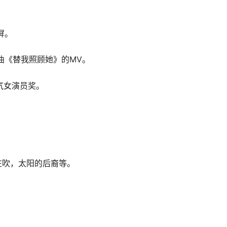
屏。
曲《替我照顾她》的MV。
气女演员奖。
在吹，太阳的后裔等。