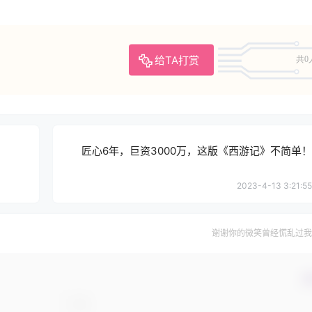
给TA打赏
共0
匠心6年，巨资3000万，这版《西游记》不简单！
2023-4-13 3:21:55
谢谢你的微笑曾经慌乱过我
确