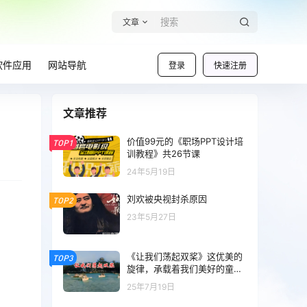
文章
软件应用
网站导航
登录
快速注册
文章推荐
价值99元的《职场PPT设计培
TOP1
训教程》共26节课
24年5月19日
刘欢被央视封杀原因
TOP2
23年5月27日
《让我们荡起双桨》这优美的
TOP3
旋律，承载着我们美好的童年
回忆！
25年7月19日