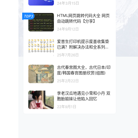
以及混剪的可以看一下
24年3月15日
HTML网页跳转代码大全 网页
TOP3
自动跳转代码【分享】
24年9月12日
爱普生打印机提示废墨收集垫
已满？附解决办法和全系列清
零工具和教程
25年7月26日
古代春宫图大全，古代日本/印
度/韩国春宫图册欣赏(组图)
25年2月22日
李老汉瓜地遇见小雪和小丹 双
胞胎姐妹让他陷入回忆
22年9月1日