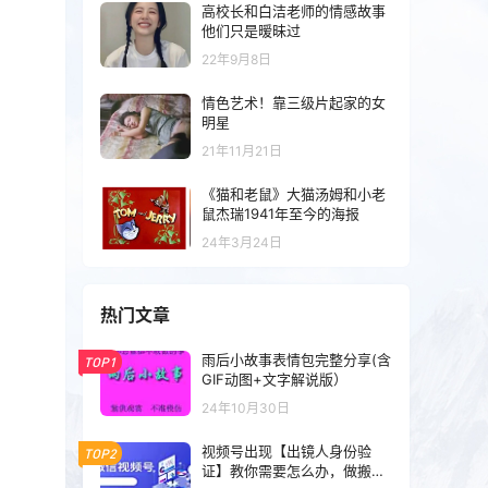
高校长和白洁老师的情感故事
他们只是暧昧过
22年9月8日
情色艺术！靠三级片起家的女
明星
21年11月21日
《猫和老鼠》大猫汤姆和小老
鼠杰瑞1941年至今的海报
24年3月24日
热门文章
雨后小故事表情包完整分享(含
TOP1
GIF动图+文字解说版）
24年10月30日
视频号出现【出镜人身份验
TOP2
证】教你需要怎么办，做搬运