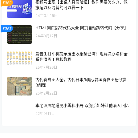
视频号出现【出镜人身份验证】教你需要怎么办，做
TOP2
搬运以及混剪的可以看一下
24年3月15日
HTML网页跳转代码大全 网页自动跳转代码【分享】
TOP3
24年9月12日
爱普生打印机提示废墨收集垫已满？附解决办法和全
系列清零工具和教程
25年7月26日
古代春宫图大全，古代日本/印度/韩国春宫图册欣赏
(组图)
25年2月22日
李老汉瓜地遇见小雪和小丹 双胞胎姐妹让他陷入回忆
22年9月1日