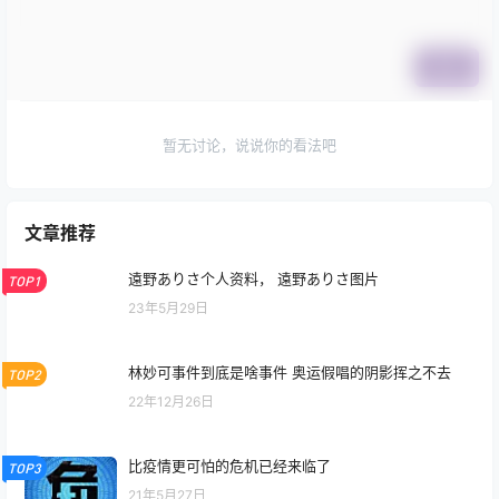
提交
暂无讨论，说说你的看法吧
文章推荐
遠野ありさ个人资料， 遠野ありさ图片
TOP1
23年5月29日
林妙可事件到底是啥事件 奥运假唱的阴影挥之不去
TOP2
22年12月26日
比疫情更可怕的危机已经来临了
TOP3
21年5月27日