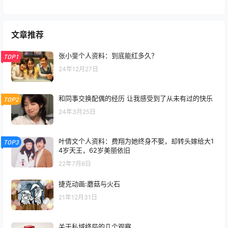
文章推荐
张小斐个人资料：到底能红多久？
TOP1
24年12月27日
和同事交换配偶的经历 让我感受到了从未有过的快乐
TOP2
24年3月25日
叶倩文个人资料：费翔为她终身不娶，却转头嫁给大1
TOP3
4岁天王，62岁美丽依旧
22年7月6日
捷克动画:蘑菇与火石
21年12月31日
关于私域终局的几个观察