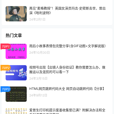
再见“麦格教授”！英国女演员玛吉·史密斯去世，曾出
演《哈利波特》
24年2月1日
热门文章
雨后小故事表情包完整分享(含GIF动图+文字解说版）
TOP1
24年10月30日
视频号出现【出镜人身份验证】教你需要怎么办，做
TOP2
搬运以及混剪的可以看一下
24年3月15日
HTML网页跳转代码大全 网页自动跳转代码【分享】
TOP3
24年9月12日
爱普生打印机提示废墨收集垫已满？附解决办法和全