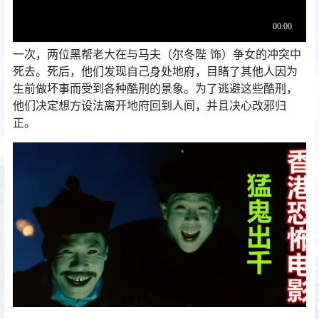
一次，两位黑帮老大在与马夫（尔冬陛 饰）争女的冲突中
死去。死后，他们发现自己身处地府，目睹了其他人因为
生前做坏事而受到各种酷刑的景象。为了逃避这些酷刑，
他们决定想方设法离开地府回到人间，并且决心改邪归
正。