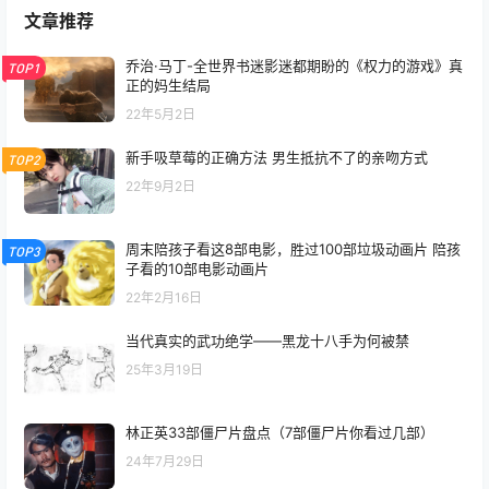
文章推荐
乔治·马丁-全世界书迷影迷都期盼的《权力的游戏》真
TOP1
正的妈生结局
22年5月2日
新手吸草莓的正确方法 男生抵抗不了的亲吻方式
TOP2
22年9月2日
周末陪孩子看这8部电影，胜过100部垃圾动画片 陪孩
TOP3
子看的10部电影动画片
22年2月16日
当代真实的武功绝学——黑龙十八手为何被禁
25年3月19日
林正英33部僵尸片盘点（7部僵尸片你看过几部）
24年7月29日