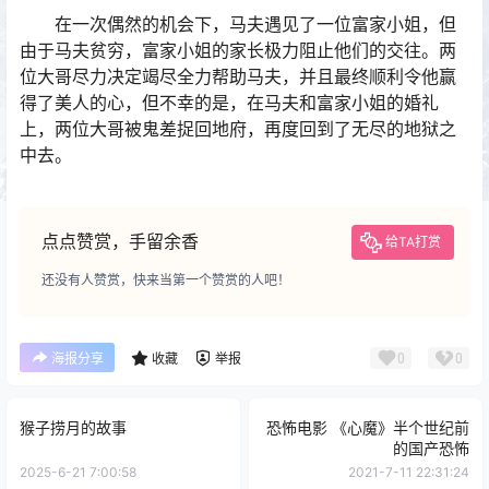
在一次偶然的机会下，马夫遇见了一位富家小姐，但
由于马夫贫穷，富家小姐的家长极力阻止他们的交往。两
位大哥尽力决定竭尽全力帮助马夫，并且最终顺利令他赢
得了美人的心，但不幸的是，在马夫和富家小姐的婚礼
上，两位大哥被鬼差捉回地府，再度回到了无尽的地狱之
中去。
点点赞赏，手留余香
给TA打赏
还没有人赞赏，快来当第一个赞赏的人吧！
0
0
海报分享
收藏
举报
猴子捞月的故事
恐怖电影 《心魔》半个世纪前
的国产恐怖
2025-6-21 7:00:58
2021-7-11 22:31:24