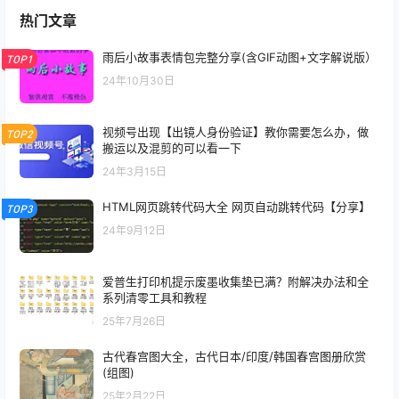
热门文章
雨后小故事表情包完整分享(含GIF动图+文字解说版）
TOP1
24年10月30日
视频号出现【出镜人身份验证】教你需要怎么办，做
TOP2
搬运以及混剪的可以看一下
24年3月15日
HTML网页跳转代码大全 网页自动跳转代码【分享】
TOP3
24年9月12日
爱普生打印机提示废墨收集垫已满？附解决办法和全
系列清零工具和教程
25年7月26日
古代春宫图大全，古代日本/印度/韩国春宫图册欣赏
(组图)
25年2月22日