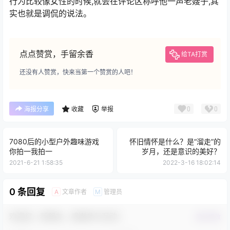
行为比较像女性的时候,就会在评论区称呼他一声老嫂子,其
实也就是调侃的说法。
点点赞赏，手留余香
给TA打赏
还没有人赞赏，快来当第一个赞赏的人吧！
0
0
海报分享
收藏
举报
7080后的小型户外趣味游戏
怀旧情怀是什么？是“溜走”的
你拍一我拍一
岁月，还是意识的美好？
2021-6-21 1:58:35
2022-3-16 18:02:14
0 条回复
文章作者
管理员
A
M
欢迎您，新朋友，感谢参与互动！
确认修改