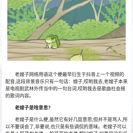
老嫂子网络用语这个梗最早衍生于抖音上一个视频的
配音,这段背景音乐只有一句话：嫂子,哎哟我去,老嫂子本来
是电视剧武林外传当中的一句台词,哎哟我去是歌曲社会摇
的歌词内容。
老嫂子是啥意思？
老嫂子是什么梗,虽然它有好几层意思,但并不是骂人,所
以不要误会了,非要说,也只是有些调侃的意味。老嫂子可以