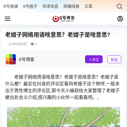
8号商铺
8号圈子
供求信息
网赚线报
文章专题
最新文章
老嫂子网络用语啥意思？老嫂子是啥意思?
0
23年9月6日
8号博客
关注
私信
老嫂子网络用语啥意思？老嫂子是啥意思？老嫂子是
什么梗？最近在抖音的评论区看到老嫂子这个称呼,一般多
出于男性博主的评论区,那今天小编就给大家整理了老嫂子
梗出处含义介绍,感兴趣的小伙伴一起看看吧。、