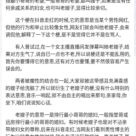
指最小哥哥的老婆,一般哥哥的老婆,都叫嫂子,如果是没有任
何亲戚关系的妇女,也可叫老嫂子,显得比较亲切。
这个梗在抖音走红的时候,它的意思是当某个男性网红,
但他的行为和举止比较像女性,网友们就会叫他老嫂子,会来
调侃他,解释了一下这个梗,是不是觉得它并不是在骂人,
有人曾试过,在一个女主播直播间发弹幕叫她老嫂子,结
果对方生气了,说自已一点也不老,所以说梗还是不能乱用的,
首先你要懂得它的意思,还有对方也要懂,要不然很容易产生
误会的。
两者被魔性的结合在一起,大家就被这带感且充满喜感
的嫂子给洗脑了,所以就衍生了老嫂子的梗,没有什么特别的
表达意思,音乐一响起,就不由自主的唱出来那句,亲家母,你
坐下,咱们说说知心话,
老嫂子的意思一是排行最小哥哥的媳妇,一般指堂哥或
远房排行最小的哥哥的媳妇。有时候老嫂子也是对不沾亲
带故妇女的尊称,后来在抖音走红,当网友们看到男性博主的