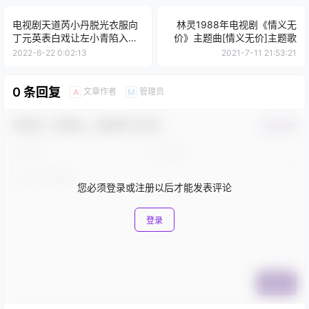
电视剧天道芮小丹脱光衣服向
林灵1988年电视剧《情义无
丁元英表白戏让左小青陷入裸
价》主题曲[情义无价]主题歌
露风波（天道被删戏份在线视
2022-6-22 0:02:13
2021-7-11 21:53:21
频观看）
0 条回复
文章作者
管理员
A
M
欢迎您，新朋友，感谢参与互动！
确认修改
您必须登录或注册以后才能发表评论
登录
提交