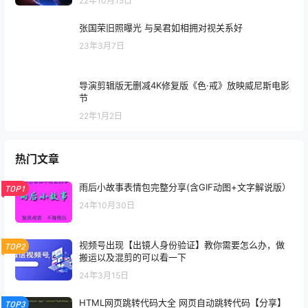
22年10月15日
张国荣旧照曝光 与吴君如相拥对视关系好
23年3月7日
导演剪辑版无删减4K修复版《色·戒》放映威尼斯电影
节
22年1月2日
热门文章
雨后小故事表情包完整分享(含GIF动图+文字解说版）
TOP1
24年10月30日
视频号出现【出镜人身份验证】教你需要怎么办，做
TOP2
搬运以及混剪的可以看一下
24年3月15日
HTML网页跳转代码大全 网页自动跳转代码【分享】
TOP3