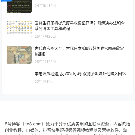
24年9月12日
爱普生打印机提示废墨收集垫已满？附解决办法和全
系列清零工具和教程
25年7月26日
古代春宫图大全，古代日本/印度/韩国春宫图册欣赏
(组图)
25年2月22日
李老汉瓜地遇见小雪和小丹 双胞胎姐妹让他陷入回忆
22年9月1日
8号博客（jtx8.com）致力于分享优质实用的互联网资源，内容包括
创业教程、自媒体、抖音快手短视频等视频教程以及营销软件、淘