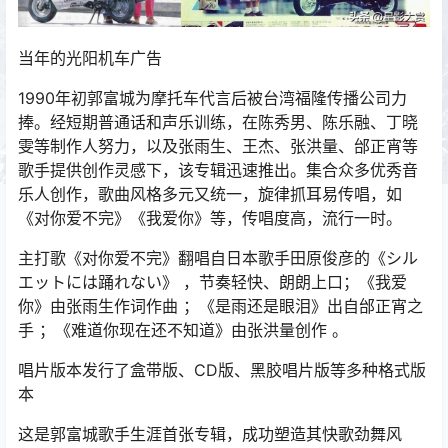
当年的光阳机车广告
1990年初郭富城为摩托车代言后被台湾福隆传播公司力
捧。经短期普通话和声乐训练，在陈秀男、陈乐融、丁晓
雯等制作人努力，以及张雨生、王杰、张洪量、邰正宵等
歌手提供创作灵感下，该专辑迅速推出。集合众多优秀音
乐人创作，歌曲风格多元又统一，旋律抓耳易传唱，如
《对你爱不完》《我爱你》等，传唱度高，流行一时。
主打歌《对你爱不完》翻唱自日本歌手田原俊彦的《シル
エットには踊れない》 ，节奏轻快、朗朗上口；《我爱
你》由张雨生作词作曲 ；《是雨还是眼泪》出自邰正宵之
手 ；《难道你现在还不知道》由张洪量创作 。
唱片版本发行了盒带版、CD版、黑胶唱片版等多种格式版
本
这是郭富城歌手生涯首张专辑，成功塑造其快歌劲舞风