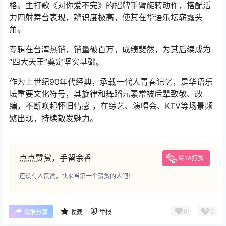
格。主打歌《对你爱不完》的招牌手臂旋转动作，搭配活
力四射舞台表现，辨识度极高，使其在华语乐坛崭露头
角。
专辑在台湾热销，销量破百万，成绩斐然，为其后续成为
“四大天王”奠定坚实基础。
作为上世纪90年代经典，承载一代人青春记忆，是华语乐
坛重要文化符号，其旋律和舞蹈元素常被后辈致敬、改
编，不断唤起怀旧情感 ，在综艺、演唱会、KTV等场景频
繁出现，持续散发魅力。
点点赞赏，手留余香
给TA打赏
还没有人赞赏，快来当第一个赞赏的人吧！
0
0
海报分享
收藏
举报