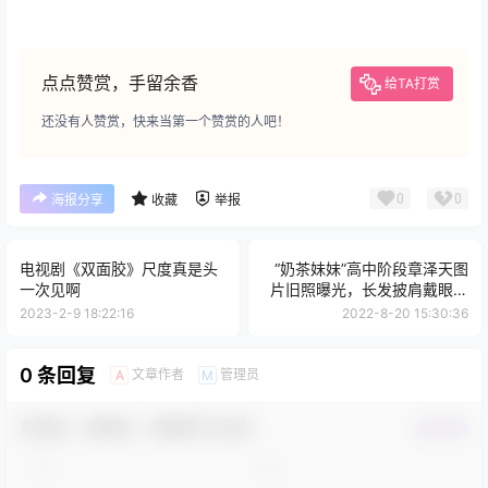
点点赞赏，手留余香
给TA打赏
还没有人赞赏，快来当第一个赞赏的人吧！
0
0
海报分享
收藏
举报
电视剧《双面胶》尺度真是头
“奶茶妹妹”高中阶段章泽天图
一次见啊
片旧照曝光，长发披肩戴眼镜
文静甜美
2023-2-9 18:22:16
2022-8-20 15:30:36
0 条回复
文章作者
管理员
A
M
欢迎您，新朋友，感谢参与互动！
确认修改