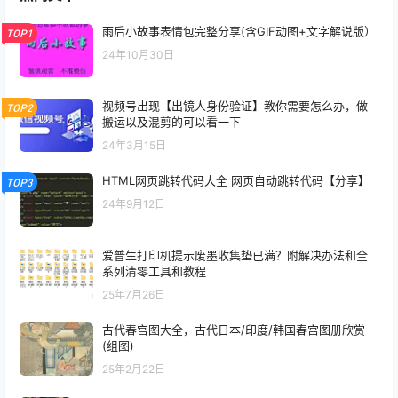
雨后小故事表情包完整分享(含GIF动图+文字解说版）
TOP1
24年10月30日
视频号出现【出镜人身份验证】教你需要怎么办，做
TOP2
搬运以及混剪的可以看一下
24年3月15日
HTML网页跳转代码大全 网页自动跳转代码【分享】
TOP3
24年9月12日
爱普生打印机提示废墨收集垫已满？附解决办法和全
系列清零工具和教程
25年7月26日
古代春宫图大全，古代日本/印度/韩国春宫图册欣赏
(组图)
25年2月22日