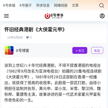
8号商铺
8号圈子
供求信息
网赚线报
文章专题
最新文章
怀旧经典港剧《大侠霍元甲》
0
24年5月8日
8号博客
关注
私信
说到上世纪八十年代经典港剧，不得不提香港丽的电视台
（1982年9月改名为亚洲电视台）拍摄的20集电视连续剧
《大侠霍元甲》，1981年9月28日这部剧在香港一经播
出，就获得了很高的收视率。此剧是一部武打剧，由徐小
明担任监制并执导，黄元申、梁小龙、米雪、黎汉持、魏
秋桦、董骠等主演，故事讲述的是一代武术家霍元甲富有
传奇色彩的一生。