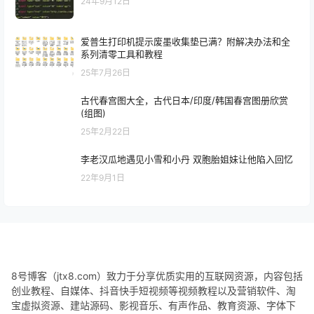
HTML网页跳转代码大全 网页自动跳转代码【分享】
TOP3
24年9月12日
爱普生打印机提示废墨收集垫已满？附解决办法和全
系列清零工具和教程
25年7月26日
古代春宫图大全，古代日本/印度/韩国春宫图册欣赏
(组图)
25年2月22日
李老汉瓜地遇见小雪和小丹 双胞胎姐妹让他陷入回忆
22年9月1日
8号博客（jtx8.com）致力于分享优质实用的互联网资源，内容包括