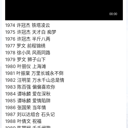
1974 许冠杰 铁塔凌云
1975 许冠杰 天才白 痴梦
1976 许冠杰 半斤八两
1977 罗文 前程锦绣
1978 徐小凤 风雨同路
1979 罗文 狮子山下
1980 叶丽仪 上海滩
1981 叶振棠 万里长城永不倒
1982 汪明荃 万水千山总是情
1983 陈百强 偏偏喜欢你
1984 谭咏麟 爱在深秋
1985 谭咏麟 爱情陷阱
1986 张国荣 当年情
1987 刘以达组合 石头记
1988 叶倩文 祝福