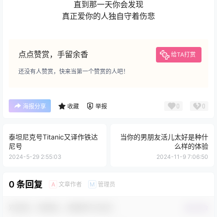
直到那一天你会发现
真正爱你的人独自守着伤悲
点点赞赏，手留余香
给TA打赏
还没有人赞赏，快来当第一个赞赏的人吧！
0
0
海报分享
收藏
举报
泰坦尼克号Titanic又译作铁达
当你的男朋友活儿太好是种什
尼号
么样的体验
2024-5-29 2:55:03
2024-11-9 7:06:50
0 条回复
文章作者
管理员
A
M
欢迎您，新朋友，感谢参与互动！
确认修改