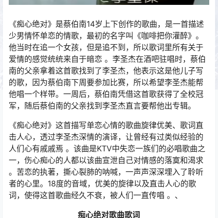
《痴心绝对》是蔡伯南14岁上下创作的歌曲，是一首描述
少男情怀单恋的情歌，最初的名字叫《咖啡把你灌醉》。
他当时在追一个女孩，但是追不到，所以歌词里所有关于
爱情的感觉统统来自于暗恋 。李圣杰在酒吧驻唱时，蔡伯
南的父亲拿着这首歌找到了李圣杰，他表示这是他儿子写
的歌，因为蔡伯南下周要参加比赛，所以希望李圣杰能帮
他唱一个样带。一周后，蔡伯南凭借这首歌获得了全校冠
军，随后蔡伯南的父亲找到李圣杰直言要帮他出专辑。
《痴心绝对》这首描写单恋心情的歌曲旋律优美、歌词直
击人心，透过李圣杰深情的演译，让曾经有过类似经验的
人们心有戚戚焉 。该曲是KTV中失恋一族们的必唱歌曲之
一，伤心痴心的人都以该曲宣泄自己对情感的落寞和渴求
。苦恋的执著，撕心裂肺的呐喊，一声声深深埋入了聆听
者的心里。18度的音域，优美的旋律以及直击人心的歌
词，使得这首歌曲经久不衰，被人们一直传唱 。、
痴心绝对歌曲歌词