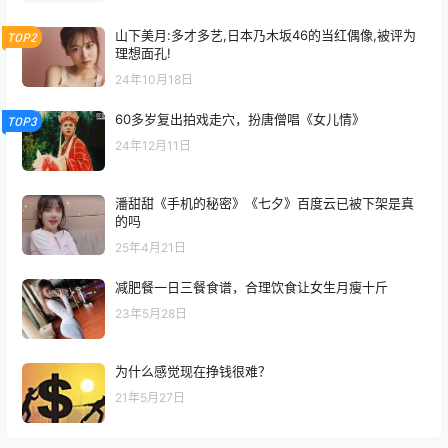
山下美月:多才多艺,日本乃木坂46的当红偶像,被评为
TOP2
理想面孔!
24年10月18日
60多岁复出拍戏走穴，扮唐僧唱《女儿情》
TOP3
24年12月11日
潘甜甜《手机的秘密》《七夕》百度云已被下架是真
的吗
25年4月21日
减肥餐一日三餐食谱，合理饮食让女生月瘦十斤
23年5月28日
为什么感觉现在挣钱很难？
21年5月27日