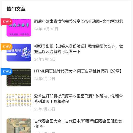
热门文章
雨后小故事表情包完整分享(含GIF动图+文字解说版）
TOP1
24年10月30日
视频号出现【出镜人身份验证】教你需要怎么办，做
TOP2
搬运以及混剪的可以看一下
24年3月15日
HTML网页跳转代码大全 网页自动跳转代码【分享】
TOP3
24年9月12日
爱普生打印机提示废墨收集垫已满？附解决办法和全
系列清零工具和教程
25年7月26日
古代春宫图大全，古代日本/印度/韩国春宫图册欣赏
(组图)