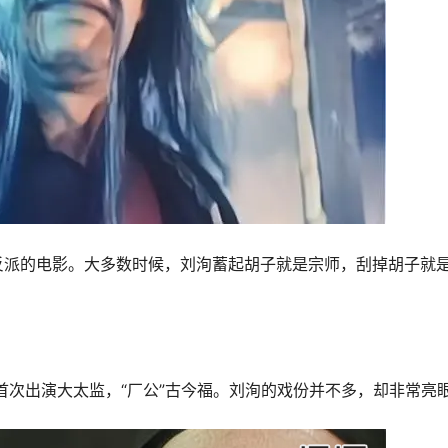
反派的电影。大多数时候，刘洵蓄起胡子就是宗师，刮掉胡子就
首次出演大太监，“厂公”古今福。刘洵的戏份并不多，却非常亮