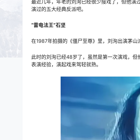
最近几年，年老的刘洵已经很少接戏了，但他演
演过的五大经典反派吧。
“雷电法王”石坚
在1987年拍摄的《僵尸至尊》里，刘洵出演茅山
此时的刘洵已经48岁了，虽然是第一次演戏，但
表演经验，演起戏来驾轻就熟。