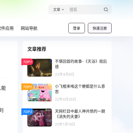
文章
软件应用
网站导航
登录
快速注册
文章推荐
不堪回首的故事-《天浴》观后
TOP1
感
23年4月8日
小飞棍来咯这个梗都是什么意
TOP2
人能
思
22年4月26日
刘
天网栏目中最人神共愤的一期
TOP3
《消失的夫妻》
25年1月18日