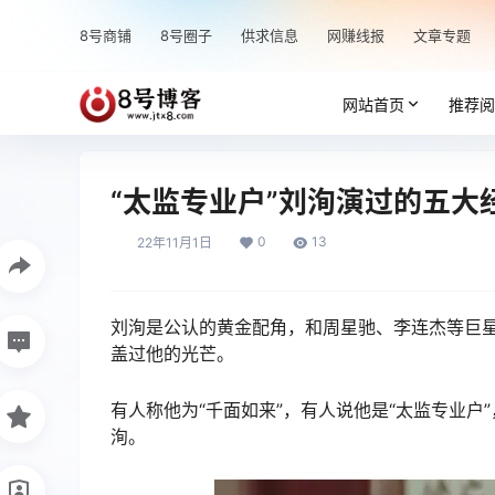
8号商铺
8号圈子
供求信息
网赚线报
文章专题
网站首页
推荐阅
“太监专业户”刘洵演过的五大
0
13
22年11月1日
刘洵是公认的黄金配角，和周星驰、李连杰等巨
盖过他的光芒。
有人称他为“千面如来”，有人说他是“太监专业
洵。