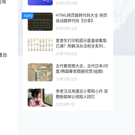
以及混剪的可以看一下
刘洵
24年3月15日
HTML网页跳转代码大全 网页
TOP3
自动跳转代码【分享】
24年9月12日
爱普生打印机提示废墨收集垫
已满？附解决办法和全系列清
零工具和教程
25年7月26日
舞台
古代春宫图大全，古代日本/印
度/韩国春宫图册欣赏(组图)
25年2月22日
李老汉瓜地遇见小雪和小丹 双
胞胎姐妹让他陷入回忆
22年9月1日