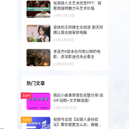
张雨绮人文艺术欣赏PPT：探
索其独特魅力与艺术价值
21年11月13日
退休的王阿姨全文阅读 那天阿
姨让我去她家修电脑
24年3月18日
李连杰6部未在内地公映的电
影，资深影迷也未必看全
22年8月25日
热门文章
雨后小故事表情包完整分享(含
TOP1
GIF动图+文字解说版）
24年10月30日
视频号出现【出镜人身份验
TOP2
证】教你需要怎么办，做搬运